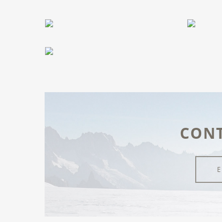
CON
E