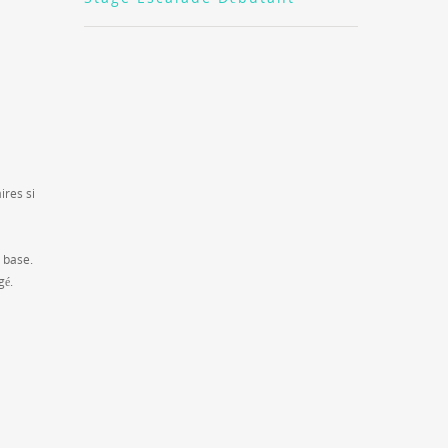
ires si
 base.
gé.