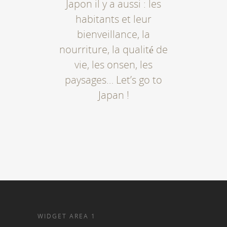
Japon il y a aussi : les
habitants et leur
bienveillance, la
nourriture, la qualité de
vie, les onsen, les
paysages… Let’s go to
Japan !
WIDGET AREA 1