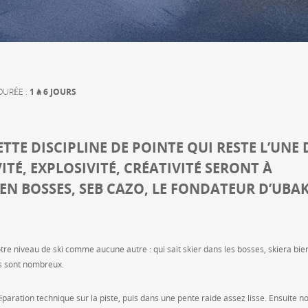
DURÉE :
1 à 6 JOURS
TE DISCIPLINE DE POINTE QUI RESTE L’UNE 
ITÉ, EXPLOSIVITÉ, CRÉATIVITÉ SERONT À
N BOSSES, SEB CAZO, LE FONDATEUR D’UBAK
re niveau de ski comme aucune autre : qui sait skier dans les bosses, skiera bie
s sont nombreux.
ration technique sur la piste, puis dans une pente raide assez lisse. Ensuite n