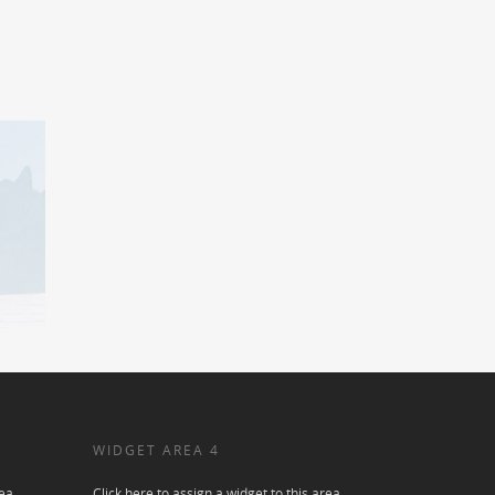
WIDGET AREA 4
ea.
Click here to assign a widget to this area.