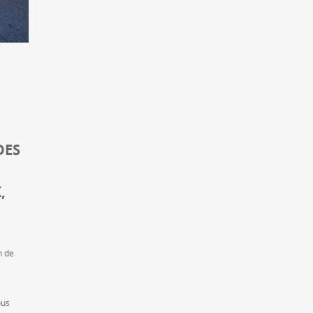
DES
,
n de
ous