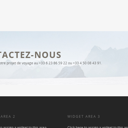
TACTEZ-NOUS
re projet de voyage au +33 6 23 86 59 22 ou +33 4 50 08 43 91.
 AREA 2
WIDGET AREA 3
to assign a widget to this area.
Click here to assign a widget to this ar