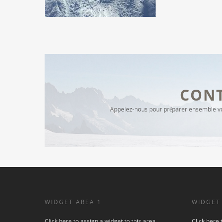
CON
Appelez-nous pour préparer ensemble vot
WIDGET AREA 1
WIDGET
Click here to assign a widget to this area.
Click here 