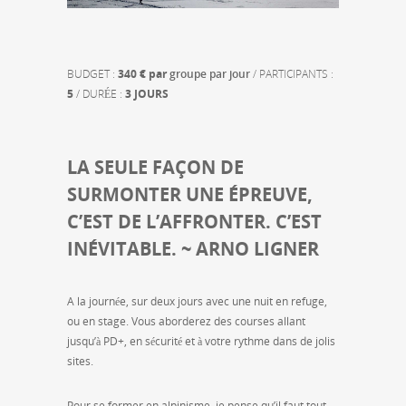
BUDGET :
340 €
par
groupe par jour
/ PARTICIPANTS :
5
/ DURÉE :
3 JOURS
LA SEULE FAÇON DE
SURMONTER UNE ÉPREUVE,
C’EST DE L’AFFRONTER. C’EST
INÉVITABLE. ~ ARNO LIGNER
A la journée, sur deux jours avec une nuit en refuge,
ou en stage. Vous aborderez des courses allant
jusqu’à PD+, en sécurité et à votre rythme dans de jolis
sites.
Pour se former en alpinisme, je pense qu’il faut tout