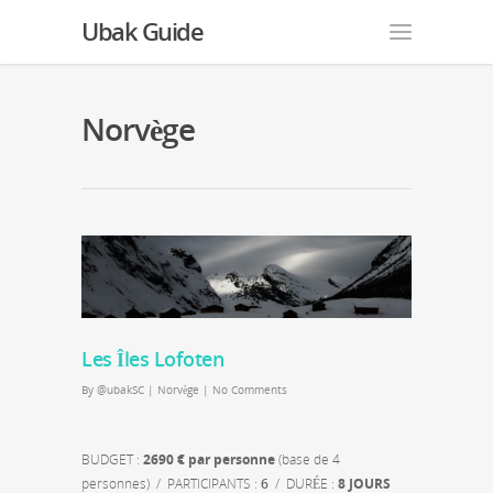
Ubak Guide
Norvège
Les Îles Lofoten
By
@ubakSC
|
Norvège
|
No Comments
BUDGET :
2690 € par personne
(base de 4
personnes) / PARTICIPANTS :
6
/ DURÉE :
8 JOURS