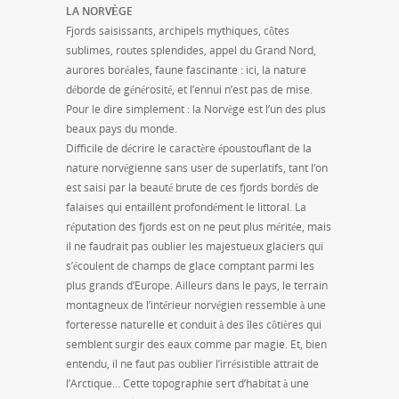
LA NORVÈGE
Fjords saisissants, archipels mythiques, côtes
sublimes, routes splendides, appel du Grand Nord,
aurores boréales, faune fascinante : ici, la nature
déborde de générosité, et l’ennui n’est pas de mise.
Pour le dire simplement : la Norvège est l’un des plus
beaux pays du monde.
Difficile de décrire le caractère époustouflant de la
nature norvégienne sans user de superlatifs, tant l’on
est saisi par la beauté brute de ces fjords bordés de
falaises qui entaillent profondément le littoral. La
réputation des fjords est on ne peut plus méritée, mais
il ne faudrait pas oublier les majestueux glaciers qui
s’écoulent de champs de glace comptant parmi les
plus grands d’Europe. Ailleurs dans le pays, le terrain
montagneux de l’intérieur norvégien ressemble à une
forteresse naturelle et conduit à des îles côtières qui
semblent surgir des eaux comme par magie. Et, bien
entendu, il ne faut pas oublier l’irrésistible attrait de
l’Arctique… Cette topographie sert d’habitat à une