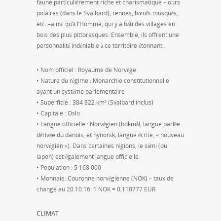
faune particulièrement riche et charismatique – ours
polaires (dans le Svalbard), rennes, bœufs musqués,
etc. –ainsi qu’à l’Homme, qui y a bâti des villages en
bois des plus pittoresques. Ensemble, ils offrent une
personnalité indéniable à ce territoire étonnant.
• Nom officiel : Royaume de Norvège
• Nature du régime : Monarchie constitutionnelle
ayant un système parlementaire
• Superficie : 384 822 km² (Svalbard inclus)
• Capitale : Oslo
• Langue officielle : Norvégien (bokmål, langue parlée
dérivée du danois, et nynorsk, langue écrite, « nouveau
norvégien »). Dans certaines régions, le sámi (ou
lapon) est également langue officielle.
• Population : 5 168 000
• Monnaie: Couronne norvégienne (NOK) – taux de
change au 20.10.16: 1 NOK = 0,110777 EUR
CLIMAT